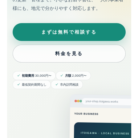
様にも、地元で分かりやすく対応します。
まずは無料で相談する
料金を見る
初期費用
30,000円〜
月額
2,000円〜
最低契約期間なし
市内訪問相談
your-shop.itoigawa.works
YOUR BUSINESS
M
ITOIGAWA · LOCAL BUSINESS