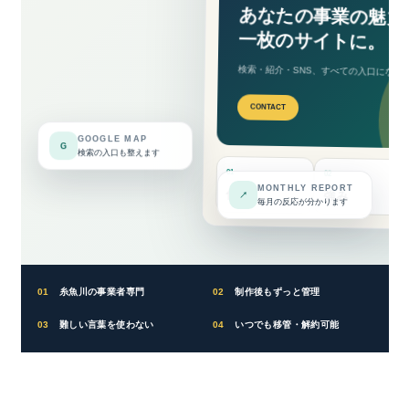
あなたの事業の魅力
一枚のサイトに。
検索・紹介・SNS、すべての入口になる
CONTACT
GOOGLE MAP
G
検索の入口も整えます
01
02
MONTHLY REPORT
仕事
強み
↗
毎月の反応が分かります
01
糸魚川の事業者専門
02
制作後もずっと管理
03
難しい言葉を使わない
04
いつでも移管・解約可能