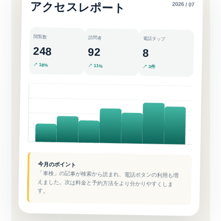
アクセスレポート
2026 / 07
閲覧数
訪問者
電話タップ
248
92
8
↗ 18%
↗ 11%
↗ 3件
今月のポイント
「車検」の記事が検索から読まれ、電話ボタンの利用も増
えました。次は料金と予約方法をより分かりやすくしま
す。