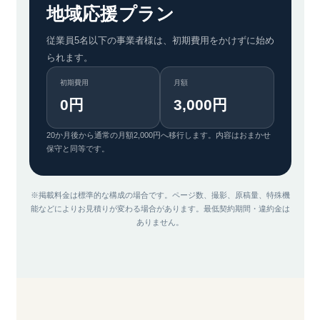
地域応援プラン
従業員5名以下の事業者様は、初期費用をかけずに始め
られます。
初期費用
月額
0円
3,000円
20か月後から通常の月額2,000円へ移行します。内容はおまかせ
保守と同等です。
※掲載料金は標準的な構成の場合です。ページ数、撮影、原稿量、特殊機
能などによりお見積りが変わる場合があります。最低契約期間・違約金は
ありません。