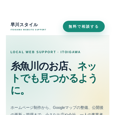
内
容
を
ス
早川スタイル
無料で相談する
キ
ITOIGAWA WEBSITE SUPPORT
ッ
プ
LOCAL WEB SUPPORT · ITOIGAWA
糸魚川のお店、
ネッ
トでも見つかるよう
に。
ホームページ制作から、Googleマップの整備、公開後
の更新・管理まで。小さなお店や会社、一人の事業者