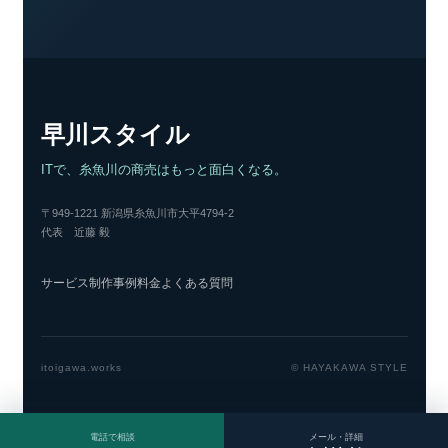
早川スタイル
ITで、糸魚川の商売はもっと面白くなる。
〒949-1221 新潟県糸魚川市大平4794-2
代表 近藤 毅
サービス
制作事例
料金
よくある質問
itoigawa.works
© HAYAKAWA STYLE
電話で相談
メール・詳細